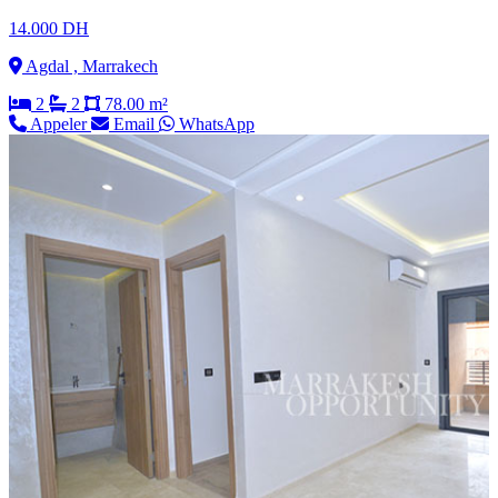
14.000 DH
Agdal , Marrakech
2
2
78.00 m²
Appeler
Email
WhatsApp