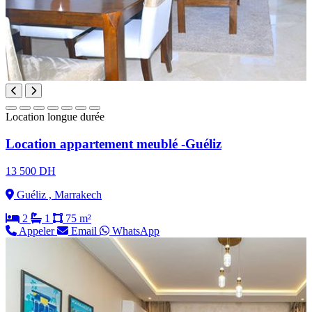
Location longue durée
Location appartement meublé -Guéliz
13 500 DH
Guéliz , Marrakech
2
1
75 m²
Appeler
Email
WhatsApp