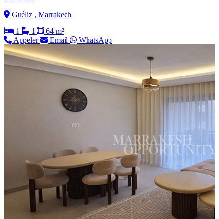
Guéliz , Marrakech
1
1
64 m²
Appeler
Email
WhatsApp