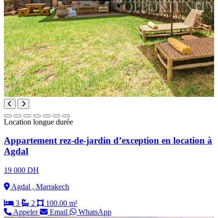
Location longue durée
Appartement rez-de-jardin d’exception en location à
Agdal
19 000 DH
Agdal , Marrakech
3
2
100.00 m²
Appeler
Email
WhatsApp