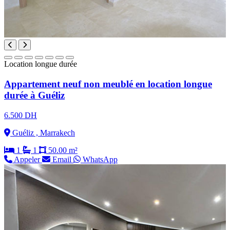
Location longue durée
Appartement neuf non meublé en location longue
durée à Guéliz
6.500 DH
Guéliz , Marrakech
1
1
50.00 m²
Appeler
Email
WhatsApp