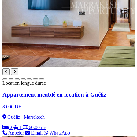
Location longue durée
Appartement meublé en location à Guéliz
8.000 DH
Guéliz , Marrakech
2
1
66.00 m²
Appeler
Email
WhatsApp