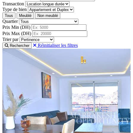
Transaction
Type de bien
Tous
Meublé
Non meublé
Quartier
Prix Min (DH)
Prix Max (DH)
Trier par
Réinitialiser les filtres
Rechercher