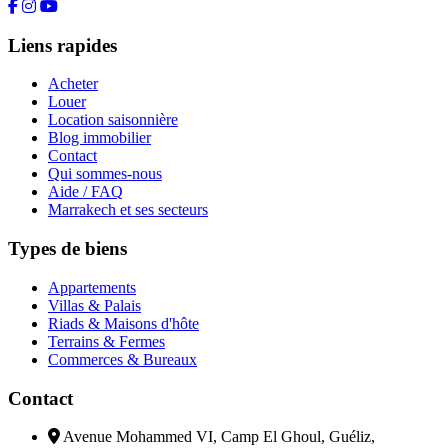
Liens rapides
Acheter
Louer
Location saisonnière
Blog immobilier
Contact
Qui sommes-nous
Aide / FAQ
Marrakech et ses secteurs
Types de biens
Appartements
Villas & Palais
Riads & Maisons d'hôte
Terrains & Fermes
Commerces & Bureaux
Contact
Avenue Mohammed VI, Camp El Ghoul, Guéliz,