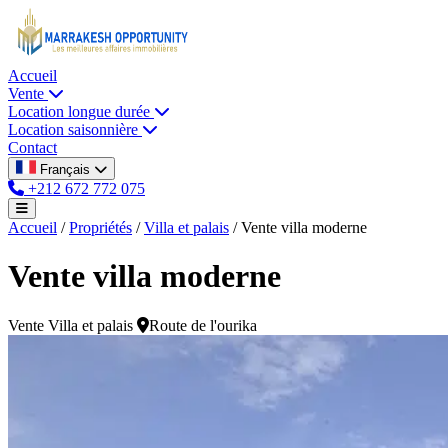
Accueil
Vente
Location longue durée
Location saisonnière
Contact
Français
+212 672 772 075
Accueil
/
Propriétés
/
Villa et palais
/
Vente villa moderne
Vente villa moderne
Vente
Villa et palais
Route de l'ourika