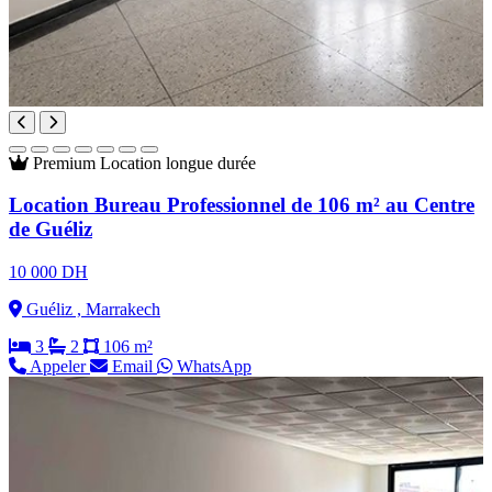
Premium
Location longue durée
Location Bureau Professionnel de 106 m² au Centre
de Guéliz
10 000 DH
Guéliz , Marrakech
3
2
106 m²
Appeler
Email
WhatsApp