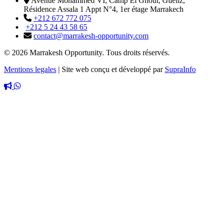
Avenue Mohammed VI, Camp El Ghoul, Guéliz,
Résidence Assala 1 Appt N°4, 1er étage Marrakech
+212 672 772 075
+212 5 24 43 58 65
contact@marrakesh-opportunity.com
© 2026 Marrakesh Opportunity. Tous droits réservés.
Mentions legales
|
Site web conçu et développé par
SupraInfo