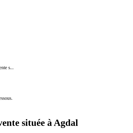
nte s...
essous.
vente située à Agdal