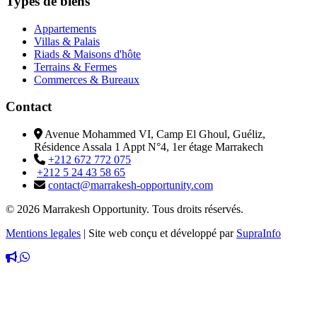
Types de biens
Appartements
Villas & Palais
Riads & Maisons d'hôte
Terrains & Fermes
Commerces & Bureaux
Contact
Avenue Mohammed VI, Camp El Ghoul, Guéliz,
Résidence Assala 1 Appt N°4, 1er étage Marrakech
+212 672 772 075
+212 5 24 43 58 65
contact@marrakesh-opportunity.com
© 2026 Marrakesh Opportunity. Tous droits réservés.
Mentions legales
|
Site web conçu et développé par
SupraInfo