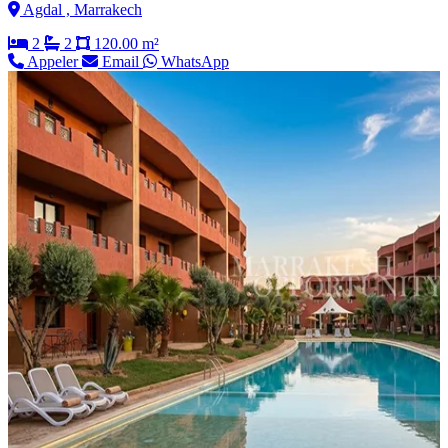
Agdal , Marrakech
2
2
120.00 m²
Appeler
Email
WhatsApp