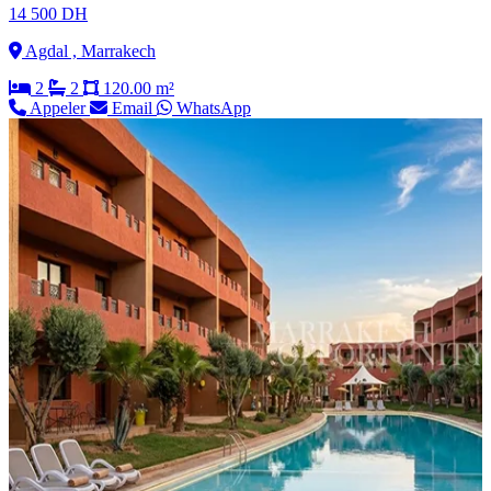
14 500 DH
Agdal , Marrakech
2
2
120.00 m²
Appeler
Email
WhatsApp