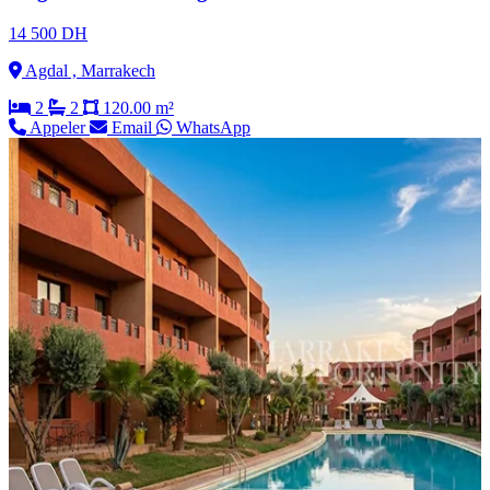
14 500 DH
Agdal , Marrakech
2
2
120.00 m²
Appeler
Email
WhatsApp