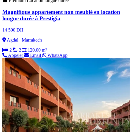
Premium
Location longue durée
Magnifique appartement non meublé en location
longue durée à Prestigia
14 500 DH
Agdal , Marrakech
2
2
120.00 m²
Appeler
Email
WhatsApp