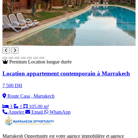
Premium
Location longue durée
Location appartement contemporain à Marrakech
7 500 DH
Route Casa , Marrakech
3
1
105.00 m²
Appeler
Email
WhatsApp
Marrakesh Opportunity est votre agence immobilière et agence