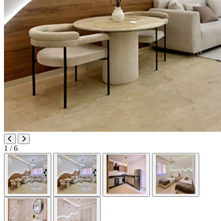
1
/ 6