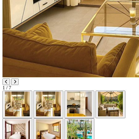
1
/ 7