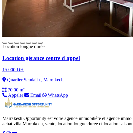
Location longue durée
Location gérance centre d appel
15.000 DH
Quartier Semlalia , Marrakech
70.00 m²
Appeler
Email
WhatsApp
Marrakesh Opportunity est votre agence immobilière et agence immo l
achat villa Marrakech, vente, location longue durée et location saisonn