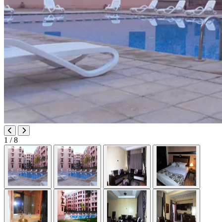
1
/ 8