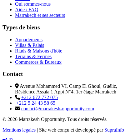
Qui sommes-nous
Aide / FAQ
Marrakech et ses secteurs
Types de biens
Appartements
Villas & Palais
Riads & Maisons d'hôte
Terrains & Fermes
Commerces & Bureaux
Contact
Avenue Mohammed VI, Camp El Ghoul, Guéliz,
Résidence Assala 1 Appt N°4, 1er étage Marrakech
+212 672 772 075
+212 5 24 43 58 65
contact@marrakesh-opportunity.com
© 2026 Marrakesh Opportunity. Tous droits réservés.
Mentions legales
|
Site web conçu et développé par
SupraInfo