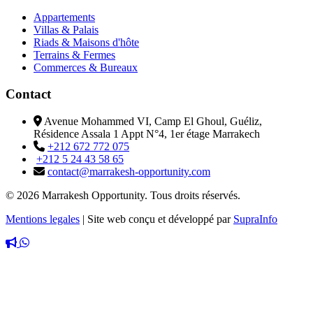
Appartements
Villas & Palais
Riads & Maisons d'hôte
Terrains & Fermes
Commerces & Bureaux
Contact
Avenue Mohammed VI, Camp El Ghoul, Guéliz,
Résidence Assala 1 Appt N°4, 1er étage Marrakech
+212 672 772 075
+212 5 24 43 58 65
contact@marrakesh-opportunity.com
© 2026 Marrakesh Opportunity. Tous droits réservés.
Mentions legales
|
Site web conçu et développé par
SupraInfo