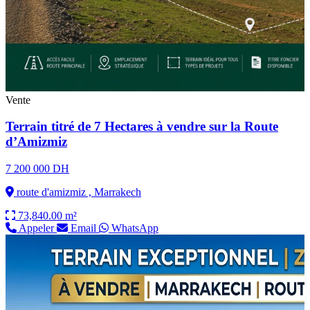
Vente
Terrain titré de 7 Hectares à vendre sur la Route
d’Amizmiz
7 200 000 DH
route d'amizmiz , Marrakech
73,840.00 m²
Appeler
Email
WhatsApp