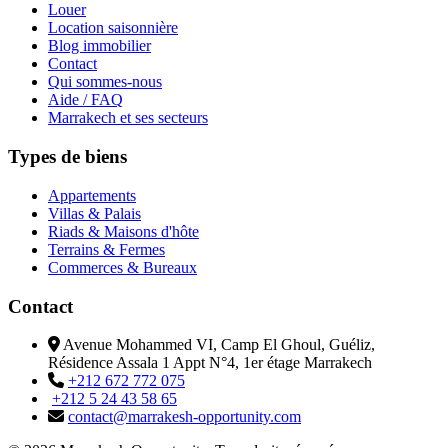
Louer
Location saisonnière
Blog immobilier
Contact
Qui sommes-nous
Aide / FAQ
Marrakech et ses secteurs
Types de biens
Appartements
Villas & Palais
Riads & Maisons d'hôte
Terrains & Fermes
Commerces & Bureaux
Contact
Avenue Mohammed VI, Camp El Ghoul, Guéliz,
Résidence Assala 1 Appt N°4, 1er étage Marrakech
+212 672 772 075
+212 5 24 43 58 65
contact@marrakesh-opportunity.com