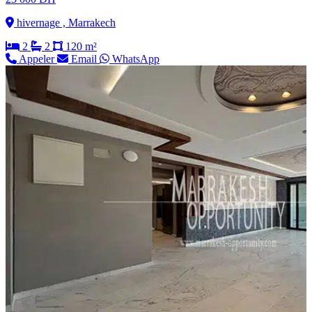
hivernage , Marrakech
2
2
120 m²
Appeler
Email
WhatsApp