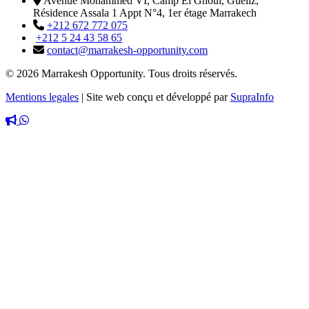
Avenue Mohammed VI, Camp El Ghoul, Guéliz,
Résidence Assala 1 Appt N°4, 1er étage Marrakech
+212 672 772 075
+212 5 24 43 58 65
contact@marrakesh-opportunity.com
© 2026 Marrakesh Opportunity. Tous droits réservés.
Mentions legales
|
Site web conçu et développé par
SupraInfo