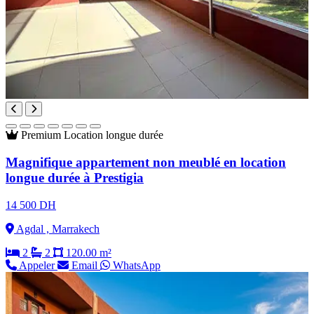
Premium
Location longue durée
Magnifique appartement non meublé en location
longue durée à Prestigia
14 500 DH
Agdal , Marrakech
2
2
120.00 m²
Appeler
Email
WhatsApp