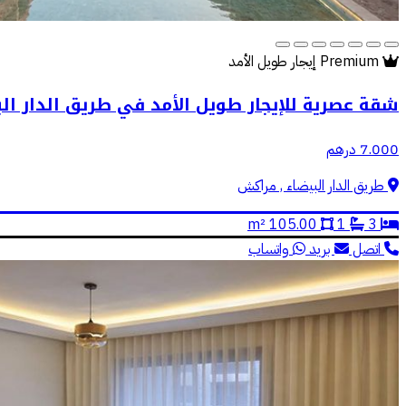
Premium
إيجار طويل الأمد
شقة عصرية للإيجار طويل الأمد في طريق الدار الب
7.000 درهم
طريق الدار البيضاء , مراكش
105.00 m²
1
3
اتصل
بريد
واتساب