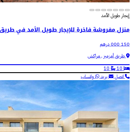
إيجار طويل الأمد
منزل مفروشة فاخرة للإيجار طويل الأمد في طريق 
150 000 درهم
طريق أمزميز , مراكش
10
10
اتصل
بريد
واتساب