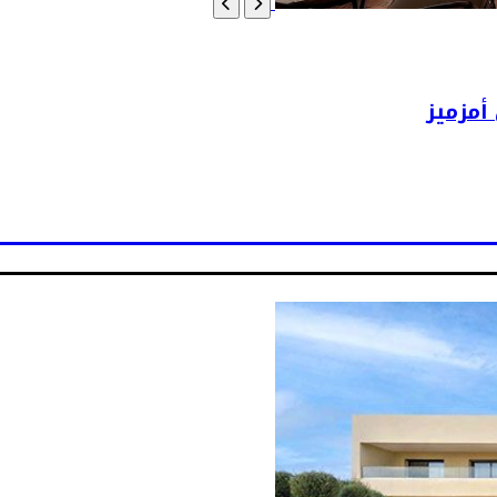
أمزميز