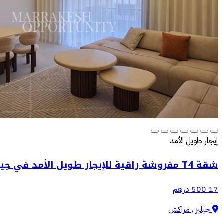
إيجار طويل الأمد
شقة T4 مفروشة راقية للإيجار طويل الأمد في جيليز
17 500 درهم
جيليز , مراكش