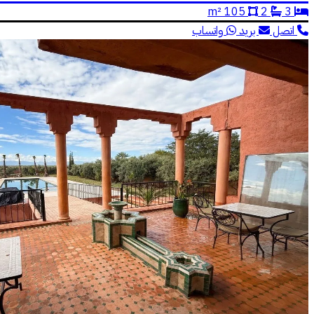
105 m²
2
3
اتصل
بريد
واتساب