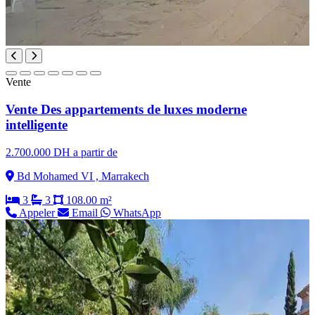
Vente
Vente Des appartements de luxes moderne
intelligente
2.700.000 DH a partir de
Bd Mohamed VI , Marrakech
3
3
108.00 m²
Appeler
Email
WhatsApp