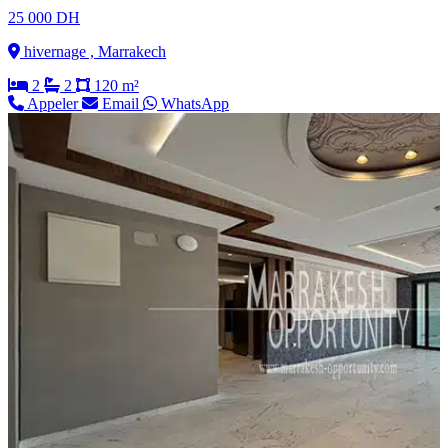
25 000 DH
hivernage , Marrakech
2
2
120 m²
Appeler
Email
WhatsApp