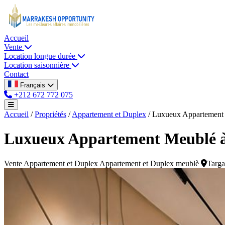
Accueil
Vente
Location longue durée
Location saisonnière
Contact
Français
+212 672 772 075
Accueil
/
Propriétés
/
Appartement et Duplex
/
Luxueux Appartement M
Luxueux Appartement Meublé à
Vente
Appartement et Duplex
Appartement et Duplex meublè
Targa