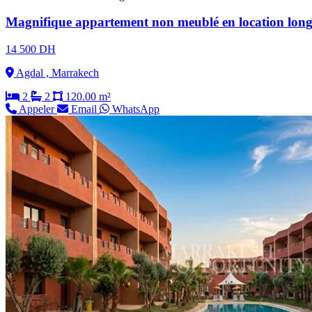
Magnifique appartement non meublé en location longu
14 500 DH
Agdal , Marrakech
2
2
120.00 m²
Appeler
Email
WhatsApp