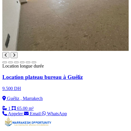
Location longue durée
Location plateau bureau à Guéliz
9.500 DH
Guéliz , Marrakech
1
65.00 m²
Appeler
Email
WhatsApp