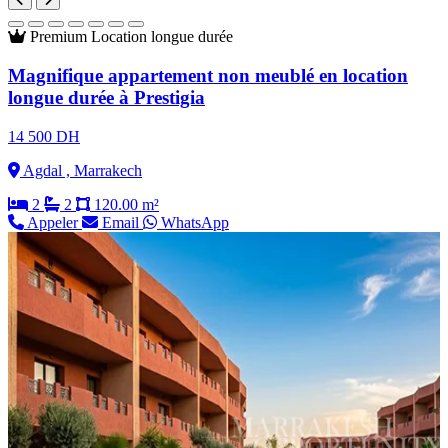
Premium
Location longue durée
Magnifique appartement non meublé en location
longue durée à Prestigia
14 500 DH
Agdal , Marrakech
2
2
120.00 m²
Appeler
Email
WhatsApp