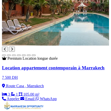
Premium
Location longue durée
Location appartement contemporain à Marrakech
7 500 DH
Route Casa , Marrakech
3
1
105.00 m²
Appeler
Email
WhatsApp