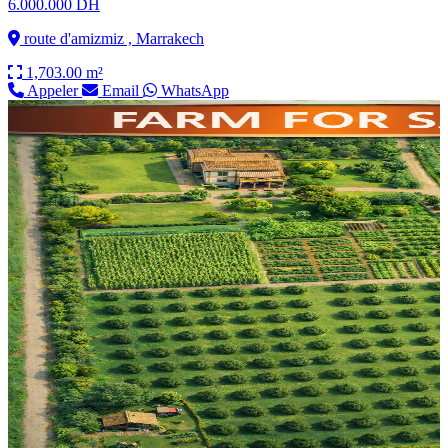
6.000.000 DH
route d'amizmiz , Marrakech
1,703.00 m²
Appeler
Email
WhatsApp