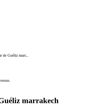
 de Guéliz marr...
essous.
Guéliz marrakech