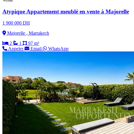
Atypique Appartement meublé en vente à Majorelle
1 900 000 DH
Majorelle , Marrakech
2
1
97 m²
Appeler
Email
WhatsApp