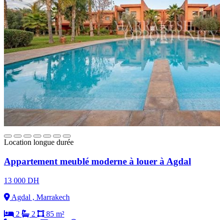
Location longue durée
Appartement meublé moderne à louer à Agdal
13 000 DH
Agdal , Marrakech
2
2
85 m²