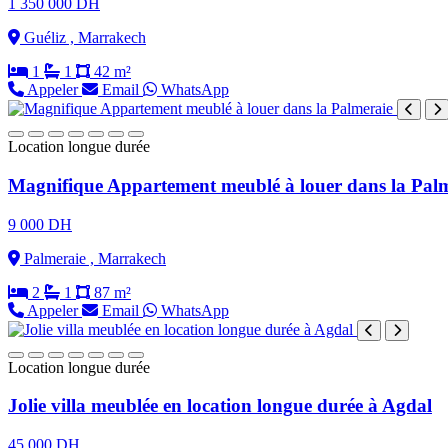
1 350 000 DH
Guéliz , Marrakech
1
1
42 m²
Appeler
Email
WhatsApp
Location longue durée
Magnifique Appartement meublé à louer dans la Pal
9 000 DH
Palmeraie , Marrakech
2
1
87 m²
Appeler
Email
WhatsApp
Location longue durée
Jolie villa meublée en location longue durée à Agdal
45 000 DH