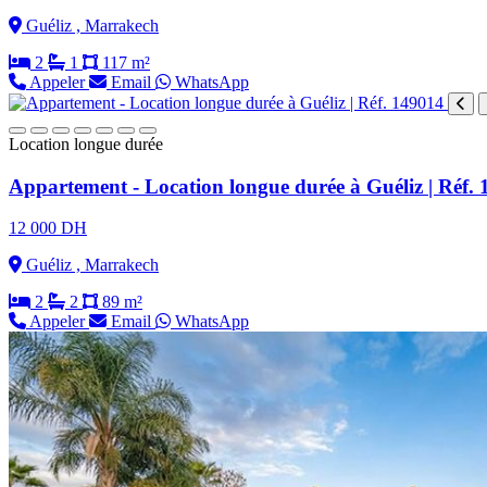
Guéliz , Marrakech
2
1
117 m²
Appeler
Email
WhatsApp
Location longue durée
Appartement - Location longue durée à Guéliz | Réf.
12 000 DH
Guéliz , Marrakech
2
2
89 m²
Appeler
Email
WhatsApp