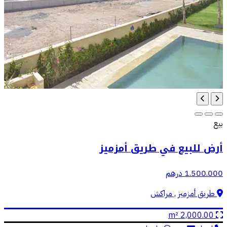
بيع
أرض للبيع في طريق أمزميز
1.500.000 درهم
طريق أمزميز , مراكش
2,000.00 m²