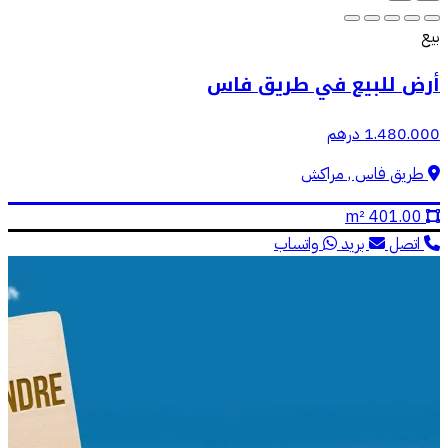
بيع
أرض للبيع في طريق فاس
1.480.000 درهم
طريق فاس , مراكش
401.00 m²
اتصل
بريد
واتساب