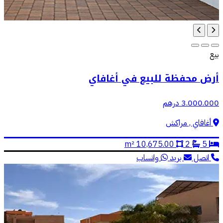
بيع
أرض محفظة للبيع في أغافاي
3.000.000 درهم
أغافاي , مراكش
10,675.00 m²
2
5
اتصل
بريد
واتساب