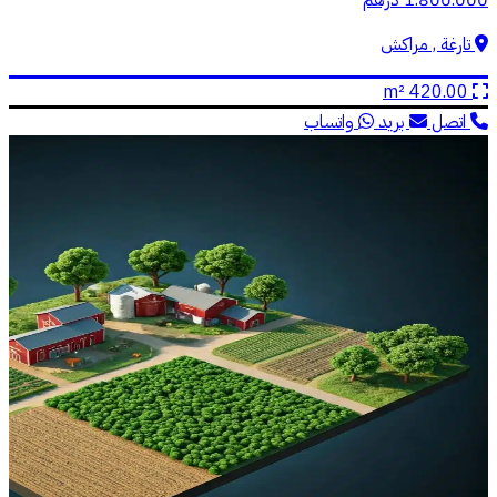
تارغة , مراكش
420.00 m²
اتصل
بريد
واتساب