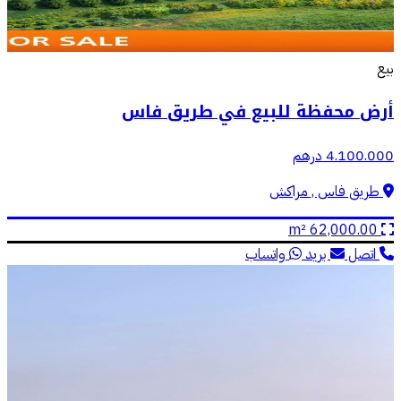
بيع
أرض محفظة للبيع في طريق فاس
4.100.000 درهم
طريق فاس , مراكش
62,000.00 m²
اتصل
بريد
واتساب