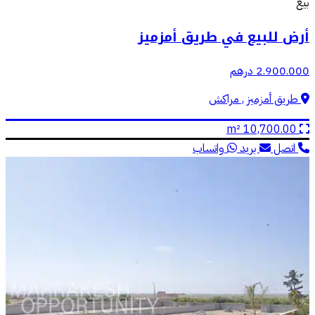
بيع
أرض للبيع في طريق أمزميز
2.900.000 درهم
طريق أمزميز , مراكش
10,700.00 m²
اتصل
بريد
واتساب