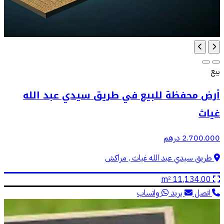
بيع
أرض محفظة للبيع في طريق سيدي عبد الله
غياث
2.700.000 درهم
طريق سيدي عبد الله غياث , مراكش
11,134.00 m²
اتصل
بريد
واتساب