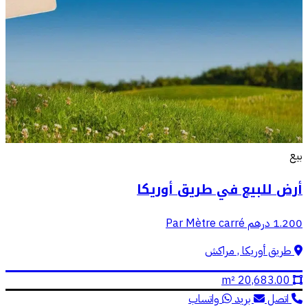
بيع
أرض للبيع في طريق أوريكا
1.200 درهم Par Mètre carré
طريق أوريكا , مراكش
20,683.00 m²
اتصل
بريد
واتساب