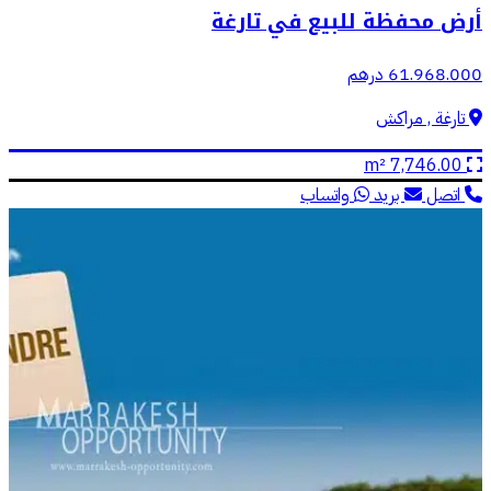
أرض محفظة للبيع في تارغة
61.968.000 درهم
تارغة , مراكش
7,746.00 m²
اتصل
بريد
واتساب