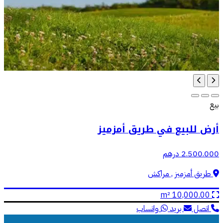
بيع
أرض للبيع في طريق أمزميز
2.500.000 درهم
طريق أمزميز , مراكش
10,000.00 m²
اتصل
بريد
واتساب