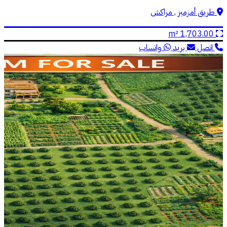
طريق أمزميز , مراكش
1,703.00 m²
اتصل
بريد
واتساب