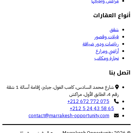
مراكش وأحيائها
أنواع العقارات
شقق
فيلات وقصور
رياضات ودور ضيافة
أراضي ومزارع
تجارة ومكاتب
اتصل بنا
شارع محمد السادس، كامب الغول، جيليز، إقامة أسالة 1 شقة
رقم 4، الطابق الأول، مراكش
+212 672 772 075
+212 5 24 43 58 65
contact@marrakesh-opportunity.com