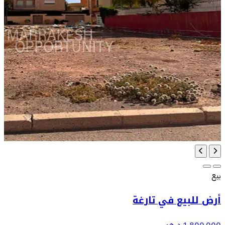
بيع
أرض للبيع في تارغة
1.800.000 درهم