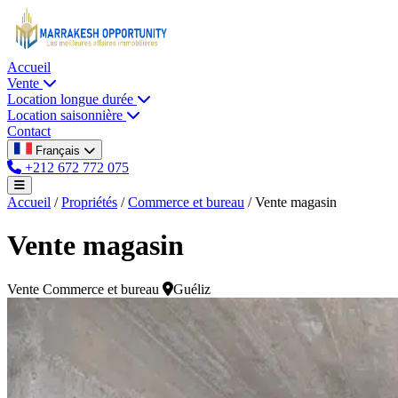
Accueil
Vente
Location longue durée
Location saisonnière
Contact
Français
+212 672 772 075
Accueil
/
Propriétés
/
Commerce et bureau
/
Vente magasin
Vente magasin
Vente
Commerce et bureau
Guéliz