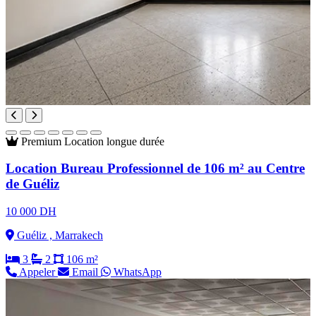
Premium
Location longue durée
Location Bureau Professionnel de 106 m² au Centre
de Guéliz
10 000 DH
Guéliz , Marrakech
3
2
106 m²
Appeler
Email
WhatsApp