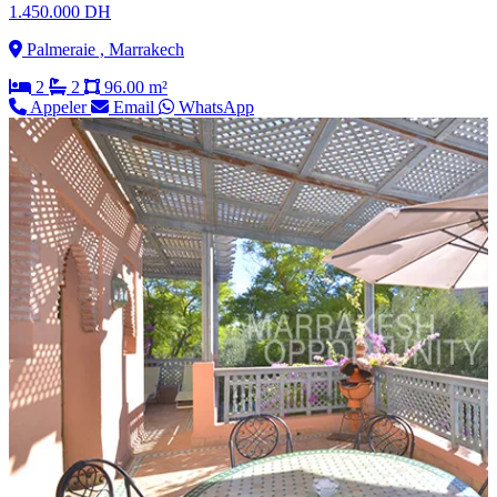
1.450.000 DH
Palmeraie , Marrakech
2
2
96.00 m²
Appeler
Email
WhatsApp