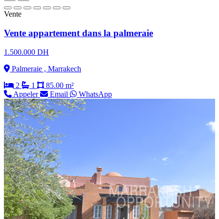
Vente
Vente appartement dans la palmeraie
1.500.000 DH
Palmeraie , Marrakech
2
1
85.00 m²
Appeler
Email
WhatsApp