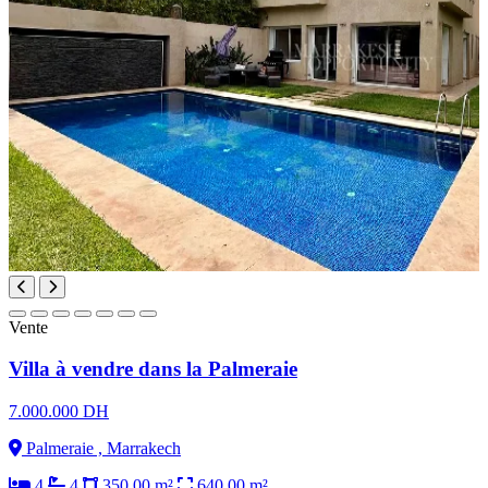
Vente
Villa à vendre dans la Palmeraie
7.000.000 DH
Palmeraie , Marrakech
4
4
350.00 m²
640.00 m²