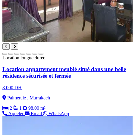
Location longue durée
Location appartement meublé situé dans une belle
résidence sécurisée et fermée
8 000 DH
Palmeraie , Marrakech
2
1
98.00 m²
Appeler
Email
WhatsApp