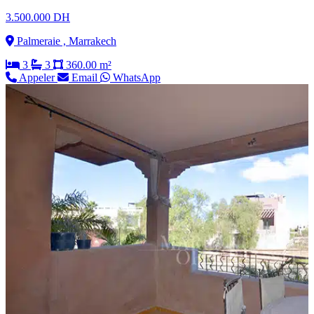
3.500.000 DH
Palmeraie , Marrakech
3
3
360.00 m²
Appeler
Email
WhatsApp