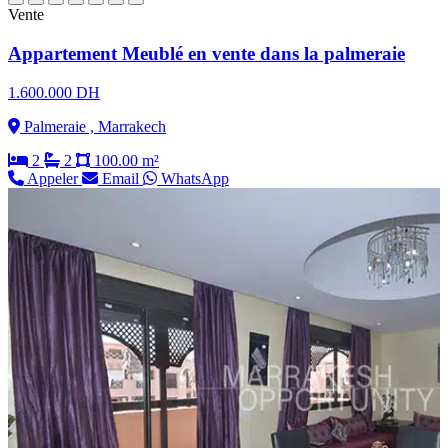
Vente
Appartement Meublé en vente dans la palmeraie
1.600.000 DH
Palmeraie , Marrakech
2
2
100.00 m²
Appeler
Email
WhatsApp