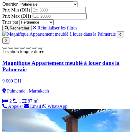
Quartier
Prix Min (DH)
Prix Max (DH)
Trier par
Réinitialiser les filtres
Rechercher
Location longue durée
Magnifique Appartement meublé à louer dans la
Palmeraie
9 000 DH
Palmeraie , Marrakech
2
1
87 m²
Appeler
Email
WhatsApp