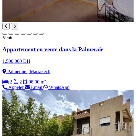
Vente
Appartement en vente dans la Palmeraie
1.500.000 DH
Palmeraie , Marrakech
2
2
98.00 m²
Appeler
Email
WhatsApp