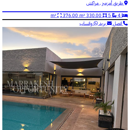
طريق أمزميز , مراكش
376.00 m²
330.00 m²
5
4
اتصل
بريد
واتساب