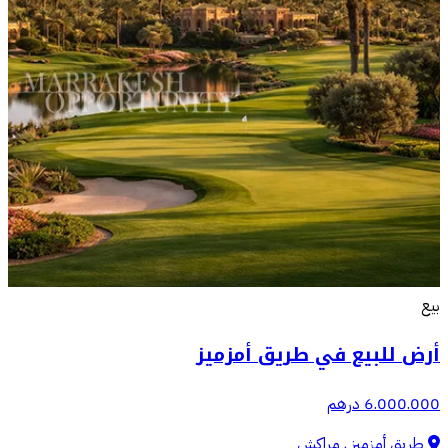
بيع
أرض للبيع في طريق أمزميز
6.000.000 درهم
طريق أمزميز , مراكش