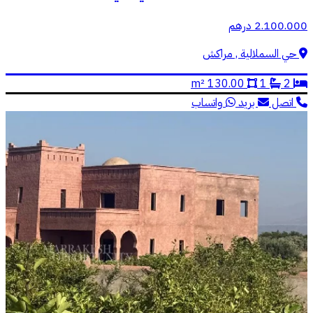
2.100.000 درهم
حي السملالية , مراكش
130.00 m²
1
2
اتصل
بريد
واتساب