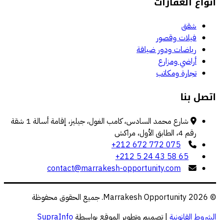
أنواع العقارات
شقق
فيلات وقصور
رياضات ودور ضيافة
أراضي ومزارع
تجارة ومكاتب
اتصل بنا
شارع محمد السادس، كامب الغول، جيليز، إقامة أسالة 1 شقة
رقم 4، الطابق الأول، مراكش
+212 672 772 075
+212 5 24 43 58 65
contact@marrakesh-opportunity.com
© 2026 Marrakesh Opportunity. جميع الحقوق محفوظة
الشروط القانونية
|
تصميم وتطوير الموقع بواسطة
SupraInfo