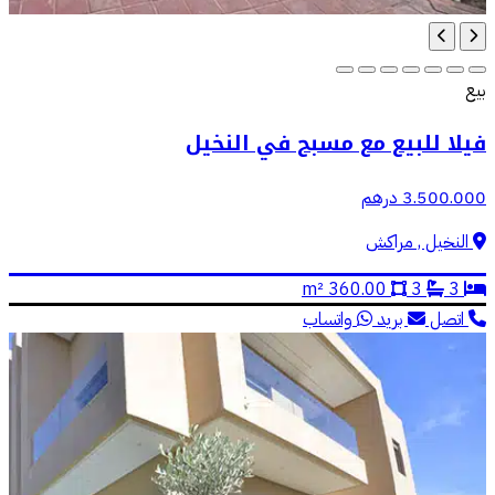
بيع
فيلا للبيع مع مسبح في النخيل
3.500.000 درهم
النخيل , مراكش
360.00 m²
3
3
اتصل
بريد
واتساب