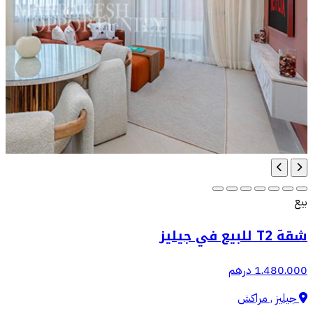
بيع
شقة T2 للبيع في جيليز
1.480.000 درهم
جيليز , مراكش