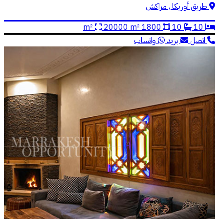
طريق أوريكا , مراكش
20000 m²
1800 m²
10
10
اتصل
بريد
واتساب