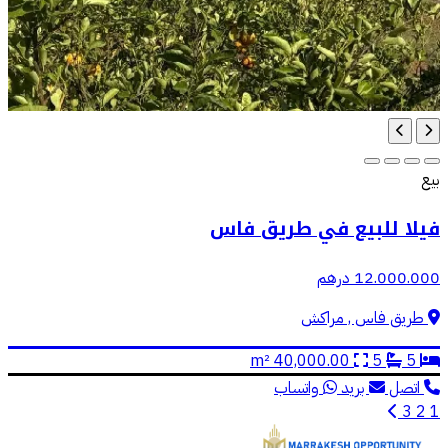
بيع
فيلا للبيع في طريق فاس
12.000.000 درهم
طريق فاس , مراكش
40,000.00 m²
5
5
اتصل
بريد
واتساب
3
2
1