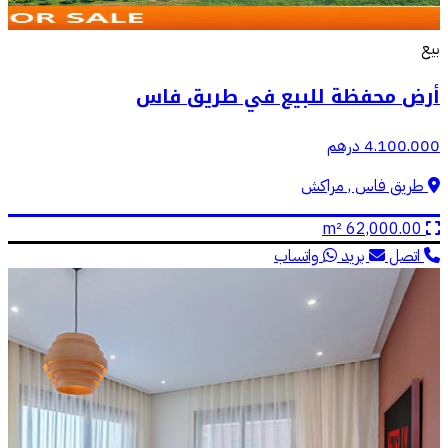
بيع
أرض محفظة للبيع في طريق فاس
4.100.000 درهم
طريق فاس , مراكش
62,000.00 m²
اتصل
بريد
واتساب