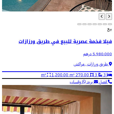
بيع
فيلا فخمة عصرية للبيع في طريق ورزازات
5.980.000 درهم
طريق ورزازات , مراكش
1,200.00 m²
270.00 m²
3
3
اتصل
بريد
واتساب