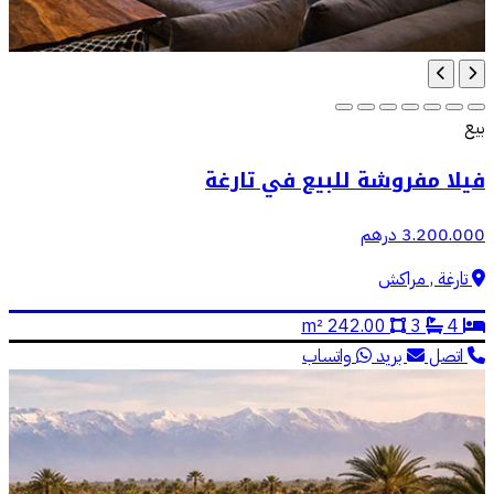
بيع
فيلا مفروشة للبيع في تارغة
3.200.000 درهم
تارغة , مراكش
242.00 m²
3
4
اتصل
بريد
واتساب