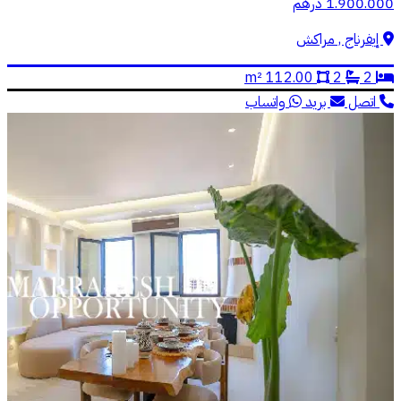
1.900.000 درهم
إيفرناج , مراكش
112.00 m²
2
2
اتصل
بريد
واتساب