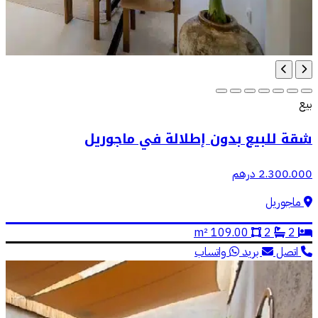
بيع
شقة للبيع بدون إطلالة في ماجوريل
2.300.000 درهم
ماجوريل
109.00 m²
2
2
اتصل
بريد
واتساب