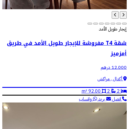
إيجار طويل الأمد
شقة T4 مفروشة للإيجار طويل الأمد في طريق
أمزميز
12.000 درهم
أكدال , مراكش
92.00 m²
2
2
اتصل
بريد
واتساب