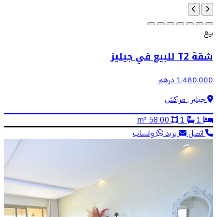
بيع
شقة T2 للبيع في جيليز
1.480.000 درهم
جيليز , مراكش
58.00 m²
1
1
اتصل
بريد
واتساب