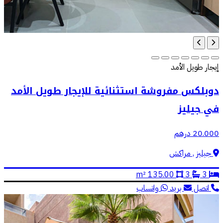
إيجار طويل الأمد
دوبلكس مفروشة استثنائية للإيجار طويل الأمد
في جيليز
20.000 درهم
جيليز , مراكش
135.00 m²
3
3
اتصل
بريد
واتساب