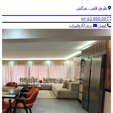
طريق فاس , مراكش
62,000.00 m²
اتصل
بريد
واتساب