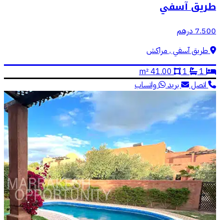
طريق آسفي
7.500 درهم
طريق آسفي , مراكش
41.00 m²
1
1
اتصل
بريد
واتساب