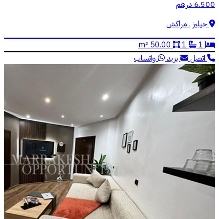
6.500 درهم
جيليز , مراكش
50.00 m²
1
1
اتصل
بريد
واتساب