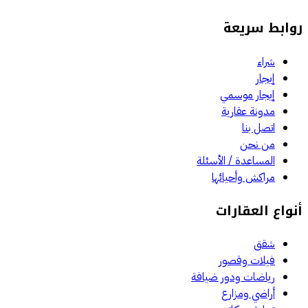
روابط سريعة
شراء
إيجار
إيجار موسمي
مدونة عقارية
اتصل بنا
من نحن
المساعدة / الأسئلة
مراكش وأحيائها
أنواع العقارات
شقق
فيلات وقصور
رياضات ودور ضيافة
أراضي ومزارع