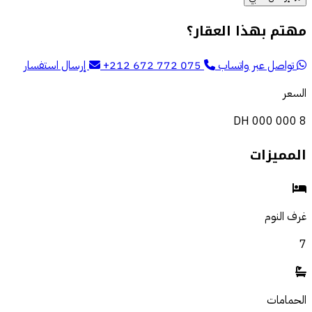
مهتم بهذا العقار؟
تواصل عبر واتساب
+212 672 772 075
إرسال استفسار
السعر
8 000 000 DH
المميزات
غرف النوم
7
الحمامات