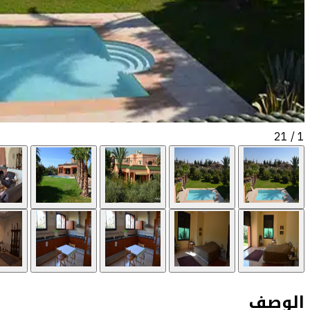
/ 21
1
الوصف