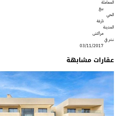
المعاملة
بيع
الحي
تارغة
المدينة
مراكش
نشر في
03/11/2017
عقارات مشابهة