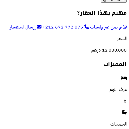
مهتم بهذا العقار؟
تواصل عبر واتساب
+212 672 772 075
إرسال استفسار
السعر
12.000.000 درهم
المميزات
غرف النوم
6
الحمامات