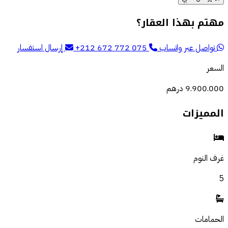
مهتم بهذا العقار؟
تواصل عبر واتساب
+212 672 772 075
إرسال استفسار
السعر
9.900.000 درهم
المميزات
غرف النوم
5
الحمامات