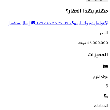
مهتم بهذا العقار؟
تواصل عبر واتساب
+212 672 772 075
إرسال استفسار
السعر
16.000.000 درهم
المميزات
غرف النوم
5
الحمامات