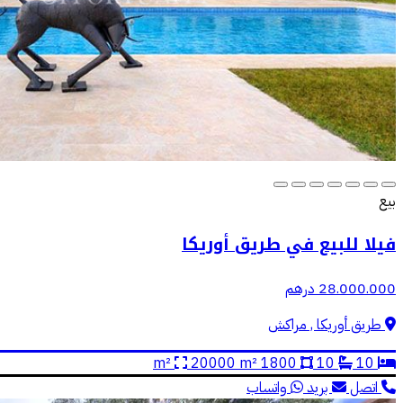
بيع
فيلا للبيع في طريق أوريكا
28.000.000 درهم
طريق أوريكا , مراكش
20000 m²
1800 m²
10
10
اتصل
بريد
واتساب