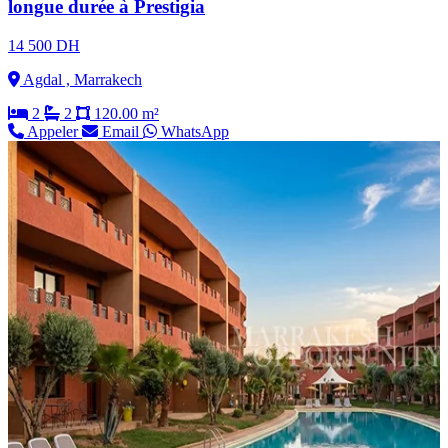
longue durée à Prestigia
14 500 DH
Agdal , Marrakech
2
2
120.00 m²
Appeler
Email
WhatsApp