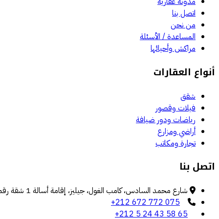
مدونة عقارية
اتصل بنا
من نحن
المساعدة / الأسئلة
مراكش وأحيائها
أنواع العقارات
شقق
فيلات وقصور
رياضات ودور ضيافة
أراضي ومزارع
تجارة ومكاتب
اتصل بنا
شارع محمد السادس، كامب الغول، جيليز، إقامة أسالة 1 شقة رقم 4، الطابق الأول، مراكش
+212 672 772 075
+212 5 24 43 58 65