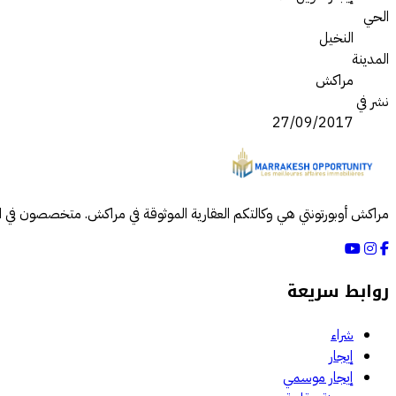
الحي
النخيل
المدينة
مراكش
نشر في
27/09/2017
مراكش أوبورتونتي هي وكالتكم العقارية الموثوقة في مراكش. متخصصون في الب
روابط سريعة
شراء
إيجار
إيجار موسمي