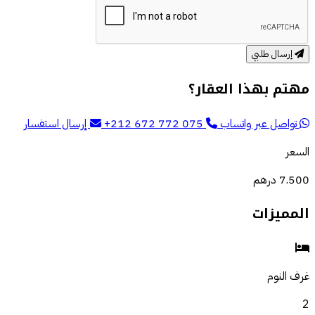
إرسال طلبي
مهتم بهذا العقار؟
تواصل عبر واتساب
+212 672 772 075
إرسال استفسار
السعر
7.500 درهم
المميزات
غرف النوم
2