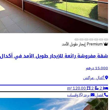
Premium
إيجار طويل الأمد
شقة مفروشة رائعة للإيجار طويل الأمد في أكدال
15.000 درهم
أكدال , مراكش
120.00 m²
2
2
اتصل
بريد
واتساب