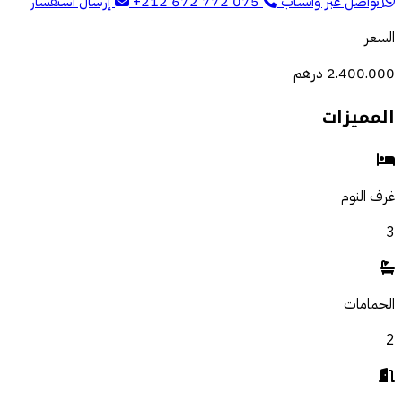
تواصل عبر واتساب
+212 672 772 075
إرسال استفسار
السعر
2.400.000 درهم
المميزات
غرف النوم
3
الحمامات
2