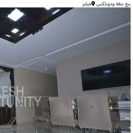
بيع
شقة ودوبلكس
جيليز