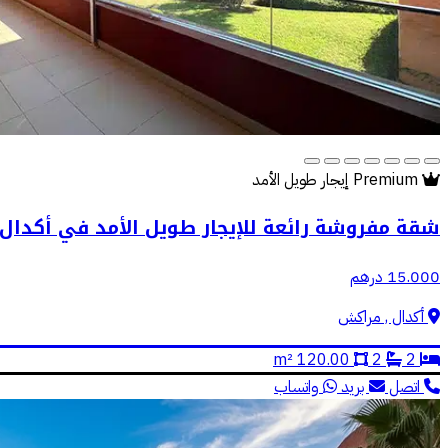
Premium
إيجار طويل الأمد
شقة مفروشة رائعة للإيجار طويل الأمد في أكدال
15.000 درهم
أكدال , مراكش
120.00 m²
2
2
اتصل
بريد
واتساب