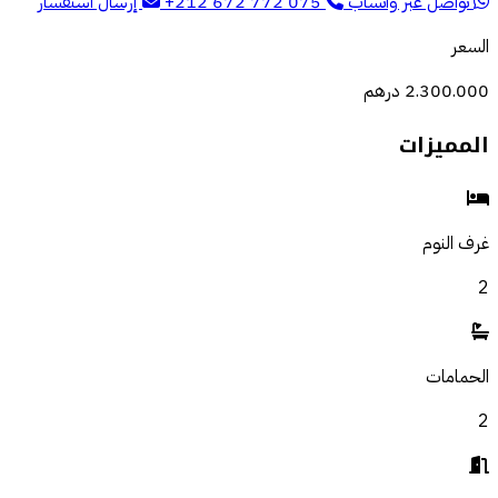
تواصل عبر واتساب
+212 672 772 075
إرسال استفسار
السعر
2.300.000 درهم
المميزات
غرف النوم
2
الحمامات
2