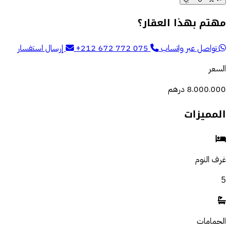
مهتم بهذا العقار؟
تواصل عبر واتساب
+212 672 772 075
إرسال استفسار
السعر
8.000.000 درهم
المميزات
غرف النوم
5
الحمامات